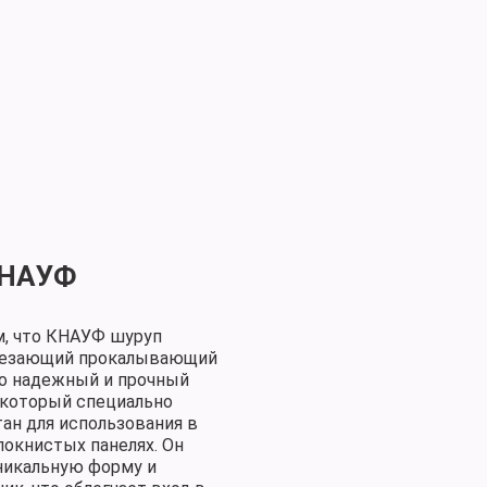
Укажите телефон
Укажите телефон
КНАУФ
Я соглашаюсь
Я соглашаюсь
Челябинск
Сатка
с
с
политикой конфиденциальности
политикой конфиденциальности
, что КНАУФ шуруп
Екатеринбург
Троицк
резающий прокалывающий
то надежный и прочный
 который специально
тан для использования в
локнистых панелях. Он
никальную форму и