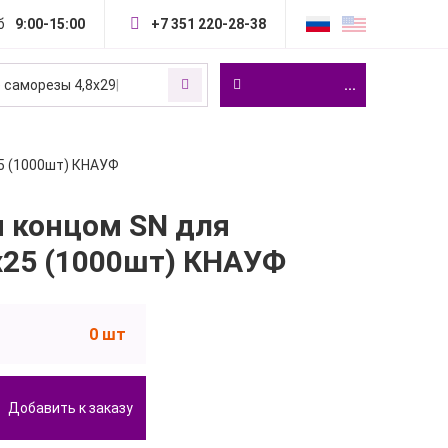
б
9:00-15:00
+7 351 220-28-38
 саморезы 4,8х29
|
...
25 (1000шт) КНАУФ
 концом SN для
х25 (1000шт) КНАУФ
0 шт
Добавить к заказу