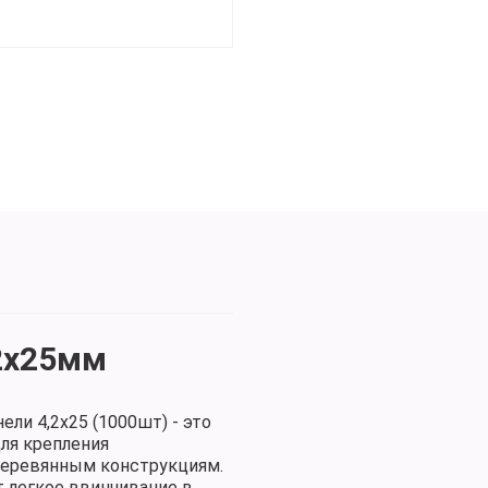
2х25мм
ли 4,2х25 (1000шт) - это
ля крепления
деревянным конструкциям.
т легкое ввинчивание в