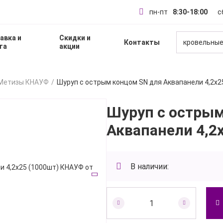
пн-пт
8:30-18:00
с
авка и
Скидки и
Контакты
кровельные
та
акции
Метизы КНАУФ
Шуруп с острым концом SN для Аквапанели 4,2х
Шуруп с острым
Аквапанели 4,2
В наличии: