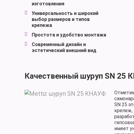
изготовления
Универсальность и широкий
выбор размеров и типов
крепежа
Простота и удобство монтажа
Современный дизайн и
эстетический внешний вид
Качественный шуруп SN 25 
Отметим
самона
SN 25 э
крепеж,
разрабо
гипсово
имеет у