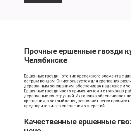
Прочные ершенные гвозди ку
Челябинске
Ершенные гвозди - это тип крепежного элемента с ши
острым концом. Он используется для крепления разл
деревянным основаниям, обеспечивая надежное и ус
Ершенные гвозди часто применяются в столярных раб
деревянных конструкций. Их головка обеспечивает ле
крепления, а острый конец позволяет легко проникат
предварительного сверления отверстий.
Качественные ершенные гвоз
цене