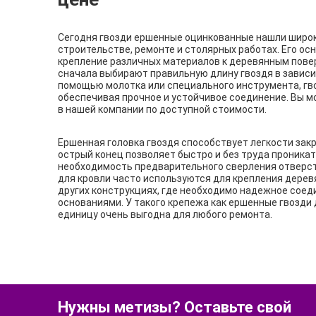
Сегодня гвозди ершенные оцинкованные нашли широ
строительстве, ремонте и столярных работах. Его ос
крепление различных материалов к деревянным пове
сначала выбирают правильную длину гвоздя в зависим
помощью молотка или специального инструмента, гво
обеспечивая прочное и устойчивое соединение. Вы м
в нашей компании по доступной стоимости.
Ершенная головка гвоздя способствует легкости закр
острый конец позволяет быстро и без труда проникат
необходимость предварительного сверления отверст
для кровли часто используются для крепления деревян
других конструкциях, где необходимо надежное сое
основаниями. У такого крепежа как ершенные гвозди 
единицу очень выгодна для любого ремонта.
Нужны метизы? Оставьте свой