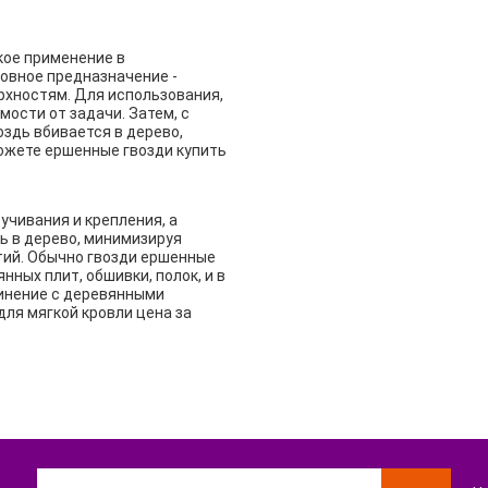
кое применение в
новное предназначение -
рхностям. Для использования,
ости от задачи. Затем, с
здь вбивается в дерево,
ожете ершенные гвозди купить
учивания и крепления, а
ь в дерево, минимизируя
ий. Обычно гвозди ершенные
ных плит, обшивки, полок, и в
динение с деревянными
для мягкой кровли цена за