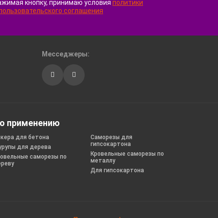
ажимая кнопку, принимаю условия
политики
пользовательского соглашения
Месседжеры:
о применению
кера для бетона
Саморезы для
гипсокартона
рупы для дерева
Кровельные саморезы по
овельные саморезы по
металлу
ереву
Для гипсокартона