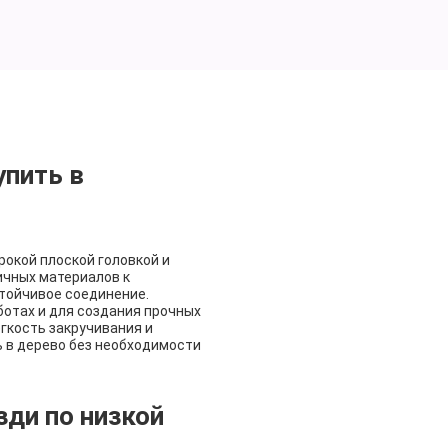
пить в
Укажите телефон
Укажите телефон
рокой плоской головкой и
ичных материалов к
тойчивое соединение.
Я соглашаюсь
Я соглашаюсь
Челябинск
Сатка
отах и для создания прочных
с
с
политикой конфиденциальности
политикой конфиденциальности
гкость закручивания и
Екатеринбург
Троицк
ь в дерево без необходимости
ди по низкой