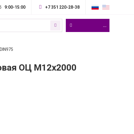
б
9:00-15:00
+7 351 220-28-38
...
DIN975
овая ОЦ М12х2000